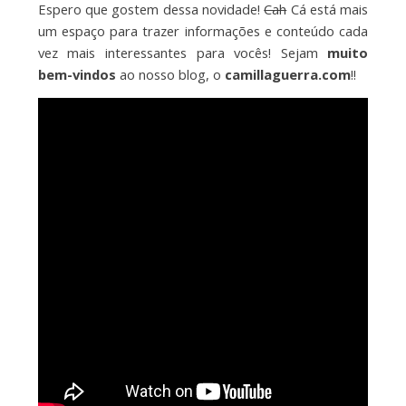
Espero que gostem dessa novidade!
Cah
Cá está mais
um espaço para trazer informações e conteúdo cada
vez mais interessantes para vocês! Sejam
muito
bem-vindos
ao nosso blog, o
camillaguerra.com
!!