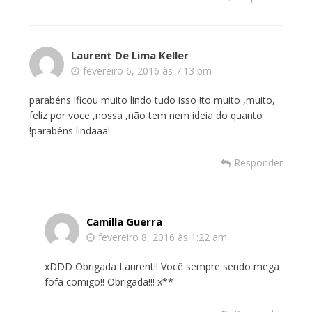
Laurent De Lima Keller
fevereiro 6, 2016 às 7:13 pm
parabéns !ficou muito lindo tudo isso !to muito ,muito,
feliz por voce ,nossa ,não tem nem ideia do quanto
!parabéns lindaaa!
Responder
Camilla Guerra
fevereiro 8, 2016 às 1:22 am
xDDD Obrigada Laurent!! Você sempre sendo mega
fofa comigo!! Obrigada!!! x**