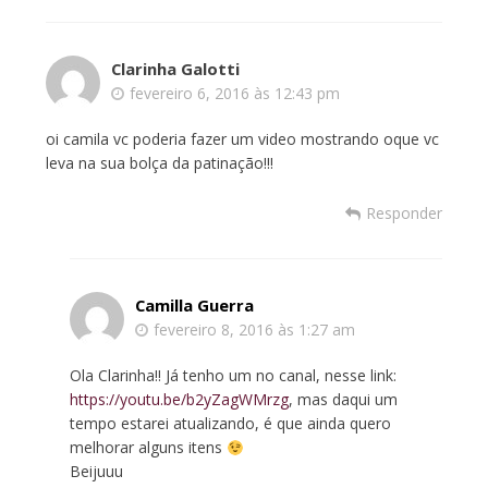
Clarinha Galotti
fevereiro 6, 2016 às 12:43 pm
oi camila vc poderia fazer um video mostrando oque vc
leva na sua bolça da patinação!!!
Responder
Camilla Guerra
fevereiro 8, 2016 às 1:27 am
Ola Clarinha!! Já tenho um no canal, nesse link:
https://youtu.be/b2yZagWMrzg
, mas daqui um
tempo estarei atualizando, é que ainda quero
melhorar alguns itens
Beijuuu