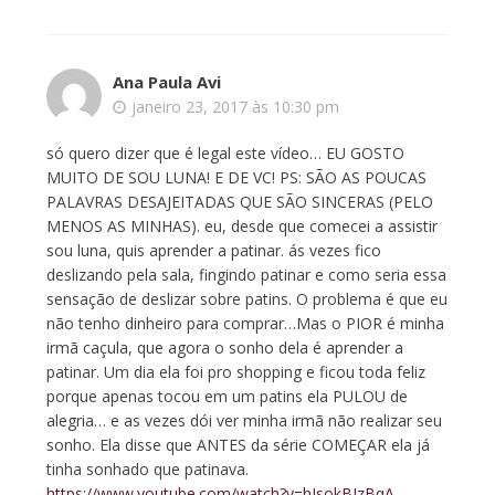
Ana Paula Avi
janeiro 23, 2017 às 10:30 pm
só quero dizer que é legal este vídeo… EU GOSTO
MUITO DE SOU LUNA! E DE VC! PS: SÃO AS POUCAS
PALAVRAS DESAJEITADAS QUE SÃO SINCERAS (PELO
MENOS AS MINHAS). eu, desde que comecei a assistir
sou luna, quis aprender a patinar. ás vezes fico
deslizando pela sala, fingindo patinar e como seria essa
sensação de deslizar sobre patins. O problema é que eu
não tenho dinheiro para comprar…Mas o PIOR é minha
irmã caçula, que agora o sonho dela é aprender a
patinar. Um dia ela foi pro shopping e ficou toda feliz
porque apenas tocou em um patins ela PULOU de
alegria… e as vezes dói ver minha irmã não realizar seu
sonho. Ela disse que ANTES da série COMEÇAR ela já
tinha sonhado que patinava.
https://www.youtube.com/watch?v=hJsokBJzBqA