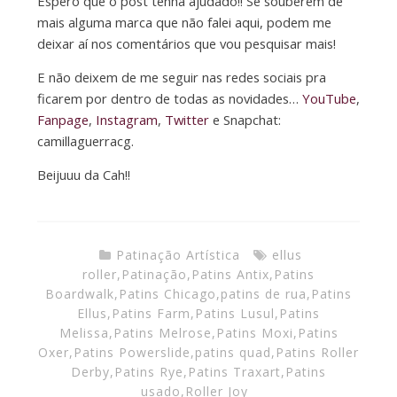
Espero que o post tenha ajudado!! Se souberem de
mais alguma marca que não falei aqui, podem me
deixar aí nos comentários que vou pesquisar mais!
E não deixem de me seguir nas redes sociais pra
ficarem por dentro de todas as novidades…
YouTube
,
Fanpage
,
Instagram
,
Twitter
e Snapchat:
camillaguerracg.
Beijuuu da Cah!!
Patinação Artística
ellus
roller
,
Patinação
,
Patins Antix
,
Patins
Boardwalk
,
Patins Chicago
,
patins de rua
,
Patins
Ellus
,
Patins Farm
,
Patins Lusul
,
Patins
Melissa
,
Patins Melrose
,
Patins Moxi
,
Patins
Oxer
,
Patins Powerslide
,
patins quad
,
Patins Roller
Derby
,
Patins Rye
,
Patins Traxart
,
Patins
usado
,
Roller Joy