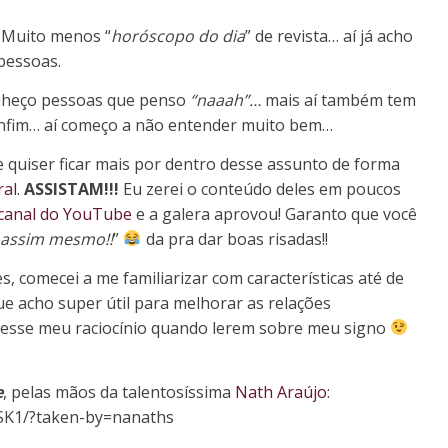
. Muito menos “
horóscopo do dia
” de revista… aí já acho
pessoas.
onheço pessoas que penso
“naaah”…
mais aí também tem
 enfim… aí começo a não entender muito bem…
 quiser ficar mais por dentro desse assunto de forma
ral
.
ASSISTAM!!!
Eu zerei o conteúdo deles em poucos
canal do YouTube
e a galera aprovou! Garanto que você
assim mesmo!!
”
da pra dar boas risadas!!
es, comecei a me familiarizar com características até de
ue acho super útil para melhorar as relações
 esse meu raciocínio quando lerem sobre meu signo
e
, pelas mãos da talentosíssima
Nath Araújo
:
SK1/?taken-by=nanaths