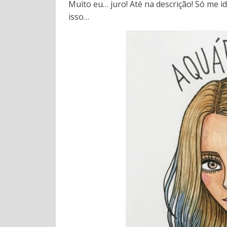
Muito eu… juro! Até na descrição! Só me i
isso…