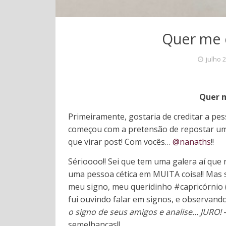
Quer me 
julho 
Quer 
Primeiramente, gostaria de creditar a pe
começou com a pretensão de repostar uma
que virar post! Com vocês…
@nanaths
!!
Sérioooo!! Sei que tem uma galera aí que
uma pessoa cética em MUITA coisa!! Mas s
meu signo, meu queridinho #capricórnio 
fui ouvindo falar em signos, e observand
o signo de seus amigos e analise… JURO!
–
semelhanças!!