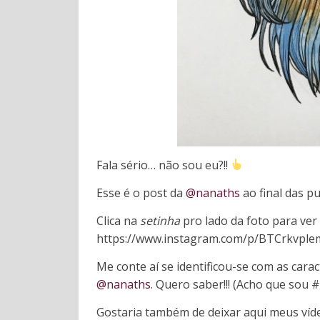
Fala sério… não sou eu?!!
Esse é o post da
@nanaths
ao final das p
Clica na
setinha
pro lado da foto para ver
https://www.instagram.com/p/BTCrkvple
Me conte aí se identificou-se com as carac
@nanaths
. Quero saber!!! (Acho que sou
Gostaria também de deixar aqui meus víd