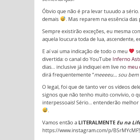
Óbvio que não é pra levar tuuudo a sério
demais
. Mas reparem na essência das 
Sempre existirão exceções, eu mesma c
aquela loucura toda de lua, ascendente,
E aí vai uma indicação de todo o meu
se
divertida: o canal do YouTube
Inferno Ast
dias… inclusive já indiquei em live no
meu 
dirá frequentemente “
meeeeu… sou bem 
O legal, foi que de tanto ver os vídeos del
signos que não tenho muito convívio, o q
interpessoais! Sério… entenderão melhor
.
Vamos então a
LITERALMENTE
Eu na Lif
https://www.instagram.com/p/BSrMYcMF