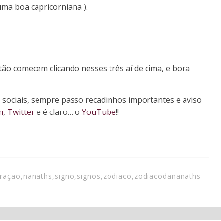
uma boa capricorniana ).
ão comecem clicando nesses três aí de cima, e bora
sociais, sempre passo recadinhos importantes e aviso
m
,
Twitter
e é claro… o
YouTube
!!
tração
,
nanaths
,
signo
,
signos
,
zodiaco
,
zodiacodananaths