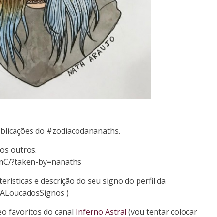
ublicações do #zodiacodananaths.
 os outros.
mC/?taken-by=nanaths
terísticas e descrição do seu signo do perfil da
 #ALoucadosSignos )
eo favoritos do canal
Inferno Astral
(vou tentar colocar