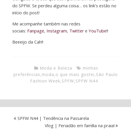
do SPFW. Se perdeu alguma coisa… os link’s estão no
início do post!
Me acompanhe também nas redes
sociais:
Fanpage
,
Instagram
,
Twitter
e
YouTube
!!
Beeeijo da Cah!!
Moda e Beleza
minhas
preferências
,
moda
,
o que mais gostei
,
São Paulo
Fashion Week
,
SPFW
,
SPFW N44
SPFW N44 | Tendência na Passarela
Vlog | Feriadão em família na praia!