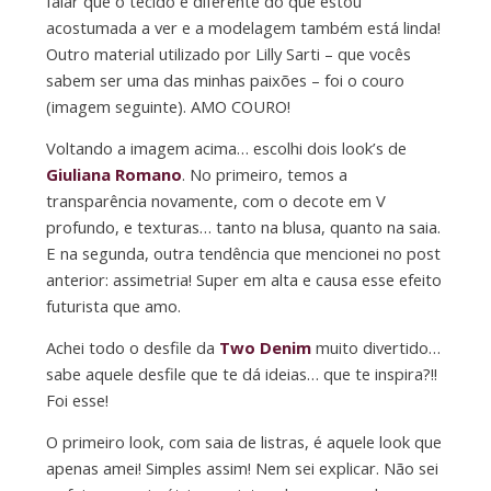
falar que o tecido é diferente do que estou
acostumada a ver e a modelagem também está linda!
Outro material utilizado por Lilly Sarti – que vocês
sabem ser uma das minhas paixões – foi o couro
(imagem seguinte). AMO COURO!
Voltando a imagem acima… escolhi dois look’s de
Giuliana Romano
. No primeiro, temos a
transparência novamente, com o decote em V
profundo, e texturas… tanto na blusa, quanto na saia.
E na segunda, outra tendência que mencionei no post
anterior: assimetria! Super em alta e causa esse efeito
futurista que amo.
Achei todo o desfile da
Two Denim
muito divertido…
sabe aquele desfile que te dá ideias… que te inspira?!!
Foi esse!
O primeiro look, com saia de listras, é aquele look que
apenas amei! Simples assim! Nem sei explicar. Não sei