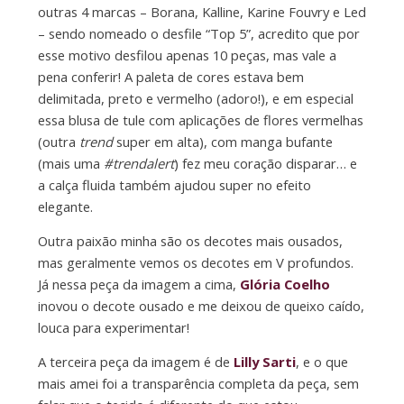
outras 4 marcas – Borana, Kalline, Karine Fouvry e Led
– sendo nomeado o desfile “Top 5”, acredito que por
esse motivo desfilou apenas 10 peças, mas vale a
pena conferir! A paleta de cores estava bem
delimitada, preto e vermelho (adoro!), e em especial
essa blusa de tule com aplicações de flores vermelhas
(outra
trend
super em alta), com manga bufante
(mais uma
#trendalert
) fez meu coração disparar… e
a calça fluida também ajudou super no efeito
elegante.
Outra paixão minha são os decotes mais ousados,
mas geralmente vemos os decotes em V profundos.
Já nessa peça da imagem a cima,
Glória Coelho
inovou o decote ousado e me deixou de queixo caído,
louca para experimentar!
A terceira peça da imagem é de
Lilly Sarti
, e o que
mais amei foi a transparência completa da peça, sem