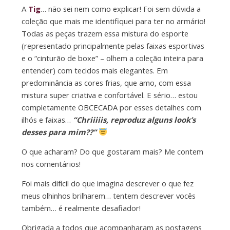
A
Tig
… não sei nem como explicar! Foi sem dúvida a
coleção que mais me identifiquei para ter no armário!
Todas as peças trazem essa mistura do esporte
(representado principalmente pelas faixas esportivas
e o “cinturão de boxe” – olhem a coleção inteira para
entender) com tecidos mais elegantes. Em
predominância as cores frias, que amo, com essa
mistura super criativa e confortável. E sério… estou
completamente OBCECADA por esses detalhes com
ilhós e faixas…
“Chriiiiis, reproduz alguns look’s
desses para mim??”
O que acharam? Do que gostaram mais? Me contem
nos comentários!
Foi mais difícil do que imagina descrever o que fez
meus olhinhos brilharem… tentem descrever vocês
também… é realmente desafiador!
Obrigada a todos que acompanharam as postagens