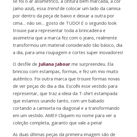
se foi o ar assimétrico, a cintura bem marcada, a cor
(amo azul), essa
trend
de colocar um lado da camisa
por dentro da peça de baixo e deixar a outra por
cima… não sei… gosto de TUDO! E o segundo look
trouxe para representar toda a brincadeira e
assimetria que a marca fez com o jeans, realmente
transformou um material considerado tão básico, dia
a dia, para uma roupagem e cortes super inovadores!
O desfile de
Juliana Jabour
me surpreendeu. Ela
brincou com estampas, formas, e fez um mix muito
autêntico. Foi outra marca que trouxe formas novas
de ver peças do dia a dia. Escolhi esse vestido para
representar, que traz a ideia da T-shirt estampada
que estamos usando tanto, com um babado
cortando a camiseta na diagonal e a transformando
em um vestido. AMEI! Cliquem no nome para ver a
coleção completa, garanto que vale a pena!
As duas últimas peças da primeira imagem são de