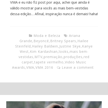
VMA e eu não fiz post por aqui, achei que ainda é
válido mostrar para vocês as mais bem-vestidas
dessa edição… Afinal, inspiração nunca é demais! haha!
Moda e Beleza
Ariana
Grande
,
Beyoncé
,
Britney Spears
,
Hailee
Steinfeld
,
Hailey Baldwin
,
Justine Skye
,
Kanye
West
,
Kim Kardashian
,
looks
,
mais bem-
vestidas
,
MTV
,
premiação
,
produções
,
red
carpet
,
tapete vermelho
,
Video Music
Awards
,
VMA
,
VMA 2016
Leave a comment