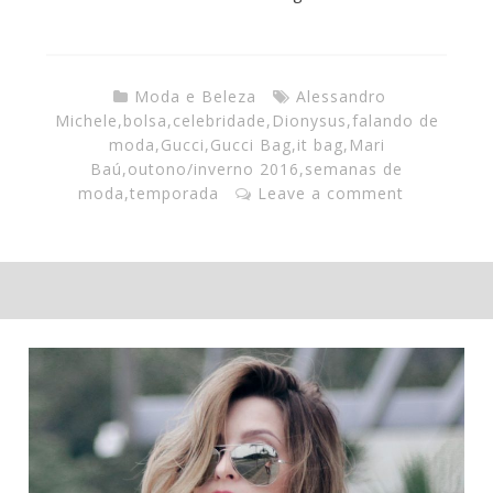
Moda e Beleza
Alessandro
Michele
,
bolsa
,
celebridade
,
Dionysus
,
falando de
moda
,
Gucci
,
Gucci Bag
,
it bag
,
Mari
Baú
,
outono/inverno 2016
,
semanas de
moda
,
temporada
Leave a comment