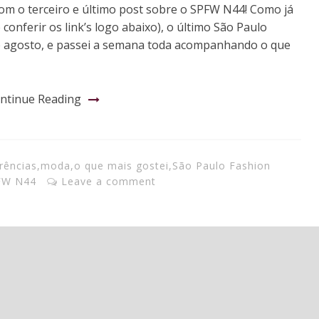
m o terceiro e último post sobre o SPFW N44! Como já
onferir os link’s logo abaixo), o último São Paulo
e agosto, e passei a semana toda acompanhando o que
ntinue Reading
rências
,
moda
,
o que mais gostei
,
São Paulo Fashion
FW N44
Leave a comment