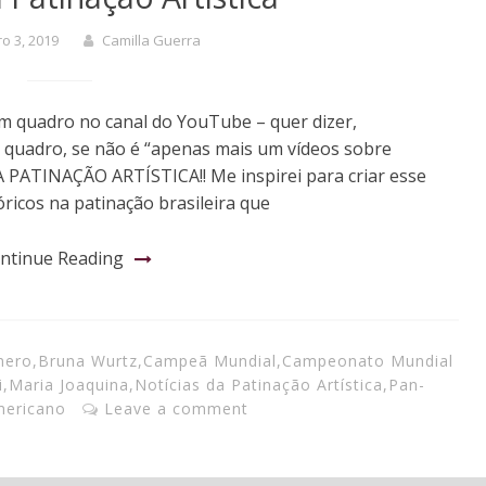
o 3, 2019
Camilla Guerra
um quadro no canal do YouTube – quer dizer,
 quadro, se não é “apenas mais um vídeos sobre
PATINAÇÃO ARTÍSTICA!! Me inspirei para criar esse
ricos na patinação brasileira que
ntinue Reading
nero
,
Bruna Wurtz
,
Campeã Mundial
,
Campeonato Mundial
i
,
Maria Joaquina
,
Notícias da Patinação Artística
,
Pan-
mericano
Leave a comment