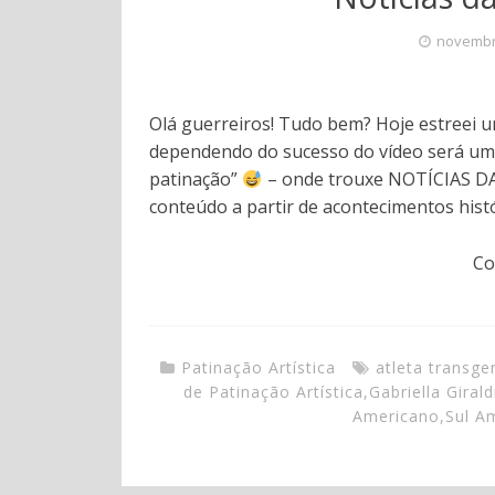
novembr
Olá guerreiros! Tudo bem? Hoje estreei 
dependendo do sucesso do vídeo será um
patinação”
– onde trouxe NOTÍCIAS DA 
conteúdo a partir de acontecimentos histó
Co
Patinação Artística
atleta transge
de Patinação Artística
,
Gabriella Girald
Americano
,
Sul A