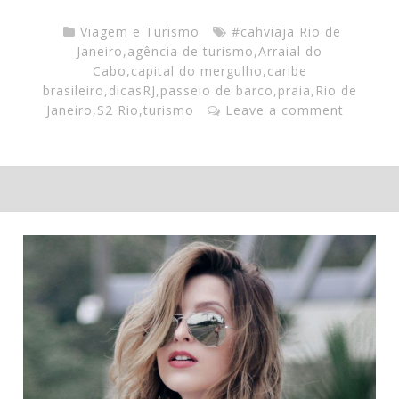
Viagem e Turismo
#cahviaja Rio de
Janeiro
,
agência de turismo
,
Arraial do
Cabo
,
capital do mergulho
,
caribe
brasileiro
,
dicasRJ
,
passeio de barco
,
praia
,
Rio de
Janeiro
,
S2 Rio
,
turismo
Leave a comment