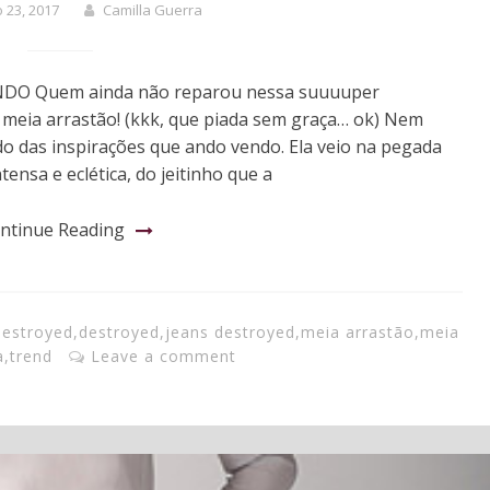
o 23, 2017
Camilla Guerra
NDO Quem ainda não reparou nessa suuuuper
 meia arrastão! (kkk, que piada sem graça… ok) Nem
o das inspirações que ando vendo. Ela veio na pegada
nsa e eclética, do jeitinho que a
ntinue Reading
destroyed
,
destroyed
,
jeans destroyed
,
meia arrastão
,
meia
a
,
trend
Leave a comment