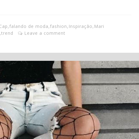
Cap
,
falando de moda
,
fashion
,
Inspiração
,
Mari
,
trend
Leave a comment