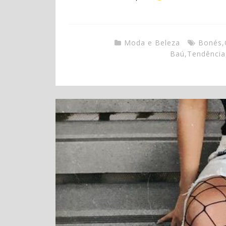
Moda e Beleza
Bonés
,
Baú
,
Tendência