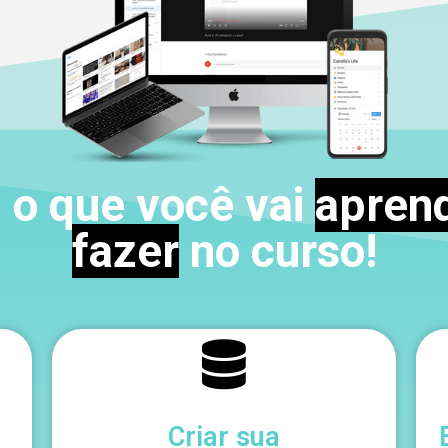
 o que você vai
aprend
fazer
no curso!
Criar sua