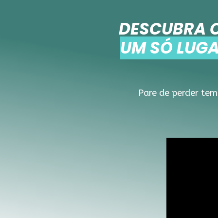
DESCUBRA 
UM SÓ LUG
Pare de perder tem