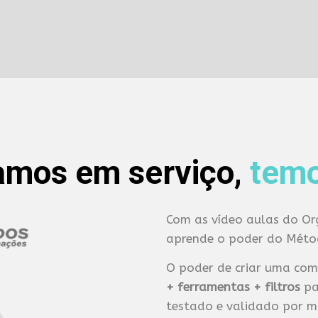
amos em serviço,
temo
Com as vídeo aulas do Or
aprende
o poder do Méto
O poder de criar uma co
+
ferramentas +
filtros
pa
testado e validado por m