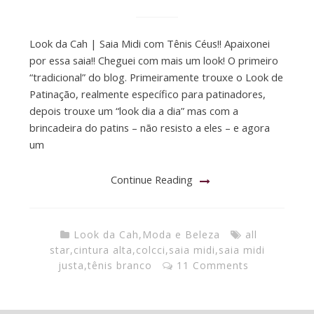
Look da Cah | Saia Midi com Tênis Céus!! Apaixonei
por essa saia!! Cheguei com mais um look! O primeiro
“tradicional” do blog. Primeiramente trouxe o Look de
Patinação, realmente específico para patinadores,
depois trouxe um “look dia a dia” mas com a
brincadeira do patins – não resisto a eles – e agora
um
Continue Reading
Look da Cah
,
Moda e Beleza
all
star
,
cintura alta
,
colcci
,
saia midi
,
saia midi
justa
,
tênis branco
11 Comments