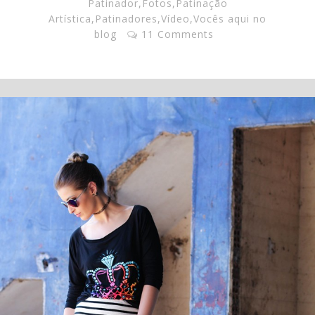
Patinador
,
Fotos
,
Patinação
Artística
,
Patinadores
,
Vídeo
,
Vocês aqui no
blog
11 Comments