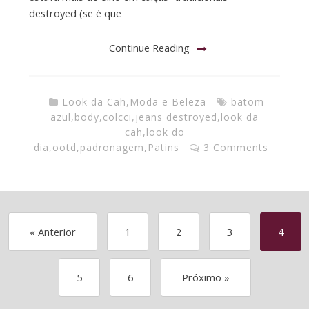
destroyed (se é que
Continue Reading
Look da Cah
,
Moda e Beleza
batom
azul
,
body
,
colcci
,
jeans destroyed
,
look da
cah
,
look do
dia
,
ootd
,
padronagem
,
Patins
3 Comments
« Anterior
1
2
3
4
5
6
Próximo »