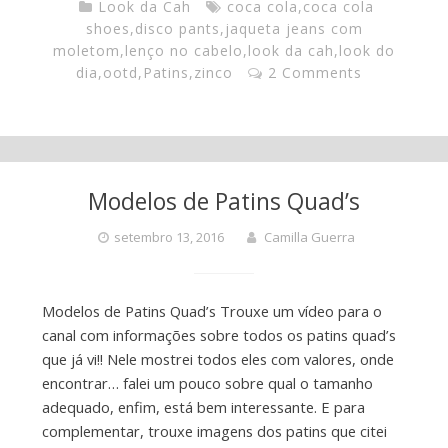
Look da Cah
coca cola
,
coca cola
shoes
,
disco pants
,
jaqueta jeans com
moletom
,
lenço no cabelo
,
look da cah
,
look do
dia
,
ootd
,
Patins
,
zinco
2 Comments
Modelos de Patins Quad’s
setembro 13, 2016
Camilla Guerra
Modelos de Patins Quad’s Trouxe um vídeo para o
canal com informações sobre todos os patins quad’s
que já vi!! Nele mostrei todos eles com valores, onde
encontrar… falei um pouco sobre qual o tamanho
adequado, enfim, está bem interessante. E para
complementar, trouxe imagens dos patins que citei