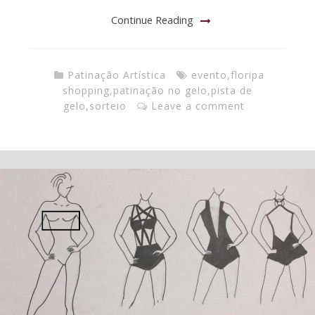
Continue Reading
Patinação Artística
evento
,
floripa
shopping
,
patinação no gelo
,
pista de
gelo
,
sorteio
Leave a comment