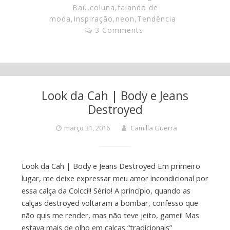
Baú
,
coluna
,
falando de
moda
,
Inspiração
,
neon
,
Tendência
3 Comments
Look da Cah | Body e Jeans
Destroyed
março 31, 2016
Camilla Guerra
Look da Cah | Body e Jeans Destroyed Em primeiro
lugar, me deixe expressar meu amor incondicional por
essa calça da Colcci!! Sério! A princípio, quando as
calças destroyed voltaram a bombar, confesso que
não quis me render, mas não teve jeito, gamei! Mas
estava mais de olho em calças “tradicionais”