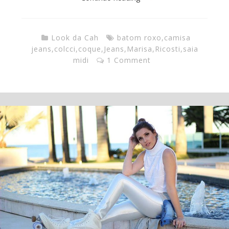
Look da Cah
batom roxo
,
camisa
jeans
,
colcci
,
coque
,
Jeans
,
Marisa
,
Ricosti
,
saia
midi
1 Comment