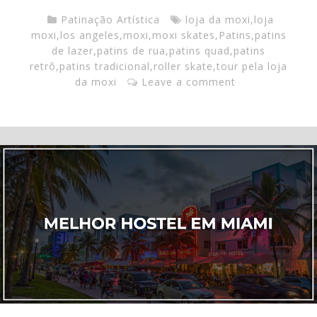
Patinação Artística
loja da moxi
,
loja
moxi
,
los angeles
,
moxi
,
moxi skates
,
Patins
,
patins
de lazer
,
patins de rua
,
patins quad
,
patins
retrô
,
patins tradicional
,
roller skate
,
tour pela loja
da moxi
Leave a comment