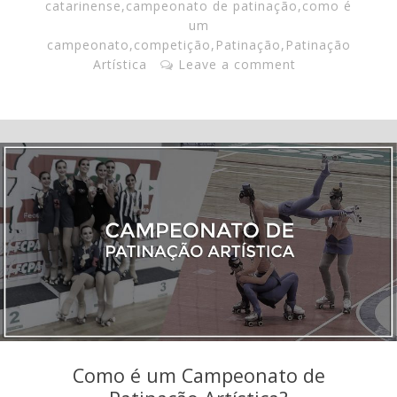
catarinense
,
campeonato de patinação
,
como é
um
campeonato
,
competição
,
Patinação
,
Patinação
Artística
Leave a comment
Como é um Campeonato de