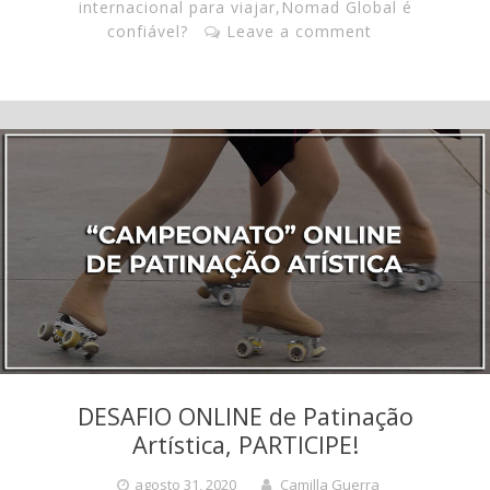
internacional para viajar
,
Nomad Global é
confiável?
Leave a comment
DESAFIO ONLINE de Patinação
Artística, PARTICIPE!
agosto 31, 2020
Camilla Guerra