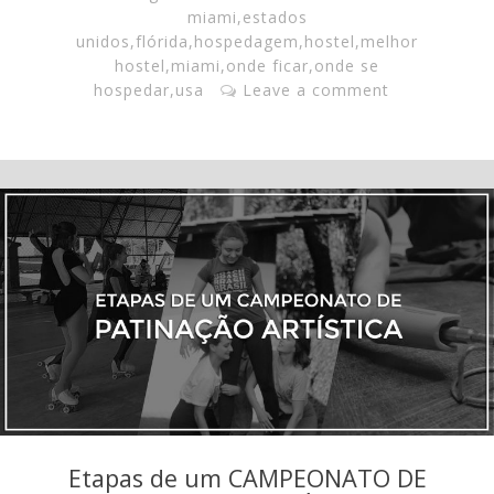
miami
,
estados
unidos
,
flórida
,
hospedagem
,
hostel
,
melhor
hostel
,
miami
,
onde ficar
,
onde se
hospedar
,
usa
Leave a comment
Etapas de um CAMPEONATO DE