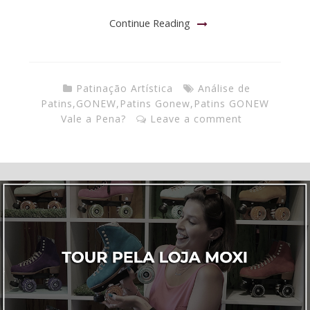
Continue Reading
Patinação Artística
Análise de
Patins
,
GONEW
,
Patins Gonew
,
Patins GONEW
Vale a Pena?
Leave a comment