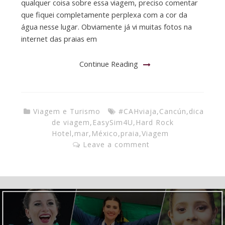
qualquer coisa sobre essa viagem, preciso comentar
que fiquei completamente perplexa com a cor da
água nesse lugar. Obviamente já vi muitas fotos na
internet das praias em
Continue Reading
Viagem e Turismo
#CAHviaja
,
Cancún
,
dica
de viagem
,
EasySim4U
,
Hard Rock
Hotel
,
mar
,
México
,
praia
,
Viagem
Leave a comment