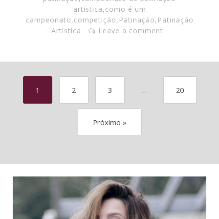
artística
,
como é um
campeonato
,
competição
,
Patinação
,
Patinação
Artística
Leave a comment
1
2
3
…
20
Próximo »