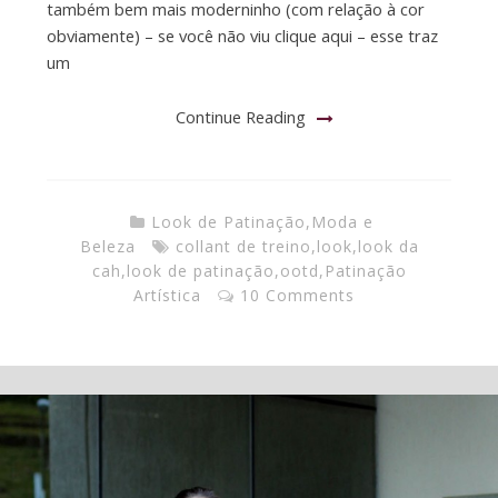
também bem mais moderninho (com relação à cor
obviamente) – se você não viu clique aqui – esse traz
um
Continue Reading
Look de Patinação
,
Moda e
Beleza
collant de treino
,
look
,
look da
cah
,
look de patinação
,
ootd
,
Patinação
Artística
10 Comments