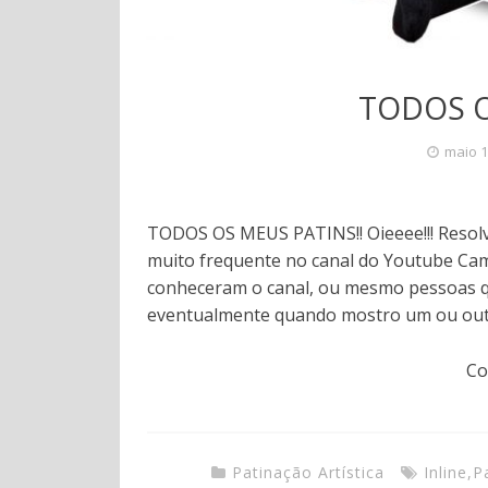
TODOS O
maio 1
TODOS OS MEUS PATINS!! Oieeee!!! Resolvi
muito frequente no canal do Youtube Cam
conheceram o canal, ou mesmo pessoas 
eventualmente quando mostro um ou outr
Co
Patinação Artística
Inline
,
P