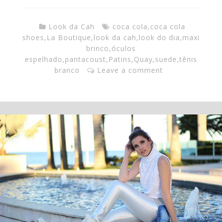
Look da Cah
coca cola
,
coca cola
shoes
,
La Boutique
,
look da cah
,
look do dia
,
maxi
brinco
,
óculos
espelhado
,
pantacoust
,
Patins
,
Quay
,
suede
,
tênis
branco
Leave a comment