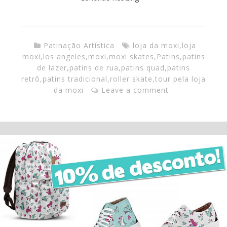
Patinação Artística
loja da moxi
,
loja
moxi
,
los angeles
,
moxi
,
moxi skates
,
Patins
,
patins
de lazer
,
patins de rua
,
patins quad
,
patins
retrô
,
patins tradicional
,
roller skate
,
tour pela loja
da moxi
Leave a comment