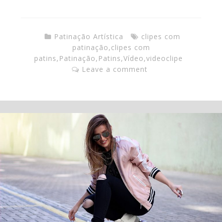
Patinação Artística
clipes com
patinação
,
clipes com
patins
,
Patinação
,
Patins
,
Vídeo
,
videoclipe
Leave a comment