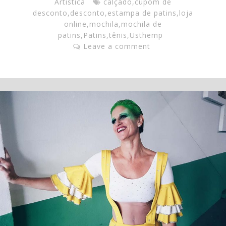
Artística
calçado
,
cupom de
desconto
,
desconto
,
estampa de patins
,
loja
online
,
mochila
,
mochila de
patins
,
Patins
,
tênis
,
Usthemp
Leave a comment