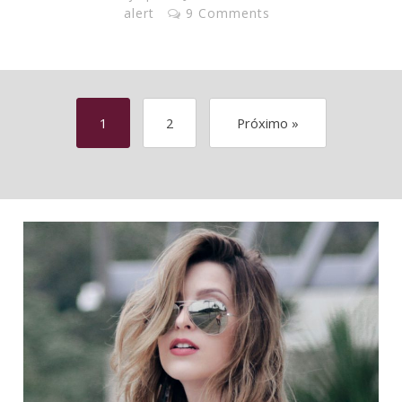
alert
9 Comments
1
2
Próximo »