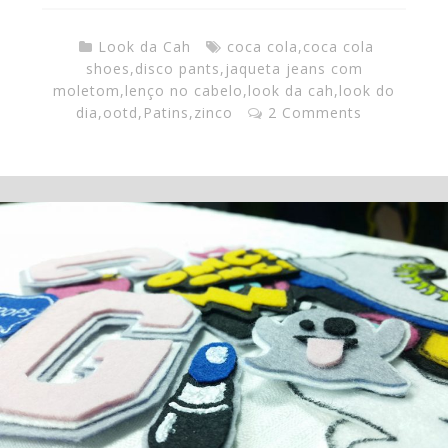
Look da Cah
coca cola
,
coca cola
shoes
,
disco pants
,
jaqueta jeans com
moletom
,
lenço no cabelo
,
look da cah
,
look do
dia
,
ootd
,
Patins
,
zinco
2 Comments