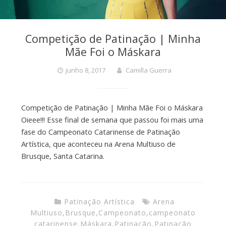
Competição de Patinação | Minha
Mãe Foi o Máskara
junho 8, 2017
Camilla Guerra
Competição de Patinação | Minha Mãe Foi o Máskara
Oieee!!! Esse final de semana que passou foi mais uma
fase do Campeonato Catarinense de Patinação
Artística, que aconteceu na Arena Multiuso de
Brusque, Santa Catarina.
Patinação Artística
Arena
Multiuso
,
Brusque
,
Campeonato
,
campeonato
catarinense
,
Máskara
,
Patinação
,
Patinação