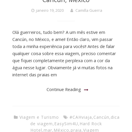
janeiro 19, 2020
Camilla Guerra
Olá guerreiros, tudo bem? A um mês estive em
Cancún, no México, e amei! Então claro, vim passar
toda a minha experiência para vocês!! Antes de falar
qualquer coisa sobre essa viagem, preciso comentar
que fiquei completamente perplexa com a cor da
água nesse lugar. Obviamente já vi muitas fotos na
internet das praias em
Continue Reading
Viagem e Turismo
#CAHviaja
,
Cancún
,
dica
de viagem
,
EasySim4U
,
Hard Rock
Hotel
,
mar
,
México
,
praia
,
Viagem