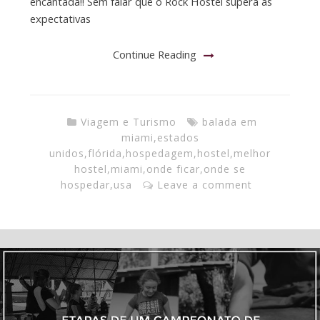
encantada!! Sem falar que o Rock Hostel supera as
expectativas
Continue Reading
Viagem e Turismo
balada em
miami
,
estados
unidos
,
flórida
,
hospedagem
,
hostel
,
melhor
hostel
,
miami
,
onde ficar
,
onde se
hospedar
,
usa
Leave a comment