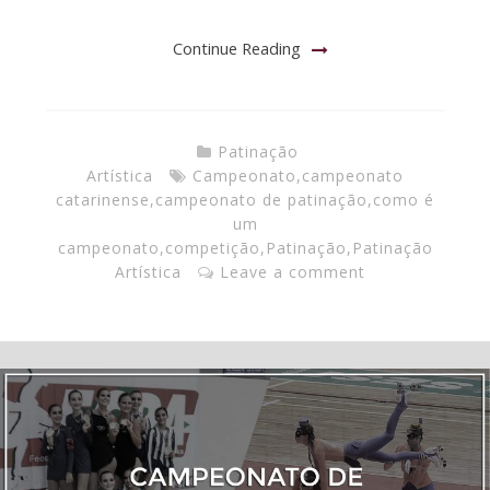
Continue Reading
Patinação
Artística
Campeonato
,
campeonato
catarinense
,
campeonato de patinação
,
como é
um
campeonato
,
competição
,
Patinação
,
Patinação
Artística
Leave a comment