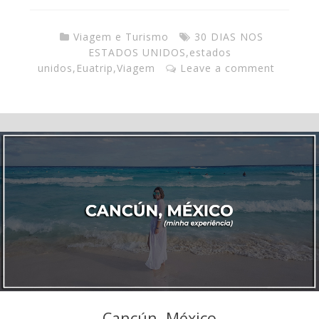
Viagem e Turismo
30 DIAS NOS
ESTADOS UNIDOS
,
estados
unidos
,
Euatrip
,
Viagem
Leave a comment
Cancún, México