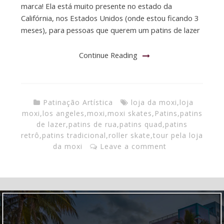
marca! Ela está muito presente no estado da
Califórnia, nos Estados Unidos (onde estou ficando 3
meses), para pessoas que querem um patins de lazer
Continue Reading
Patinação Artística
loja da moxi
,
loja
moxi
,
los angeles
,
moxi
,
moxi skates
,
Patins
,
patins
de lazer
,
patins de rua
,
patins quad
,
patins
retrô
,
patins tradicional
,
roller skate
,
tour pela loja
da moxi
Leave a comment