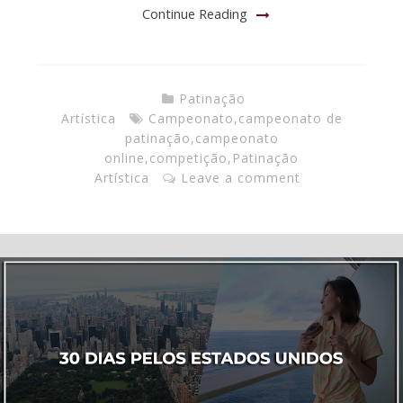
Continue Reading
Patinação
Artística
Campeonato
,
campeonato de
patinação
,
campeonato
online
,
competição
,
Patinação
Artística
Leave a comment