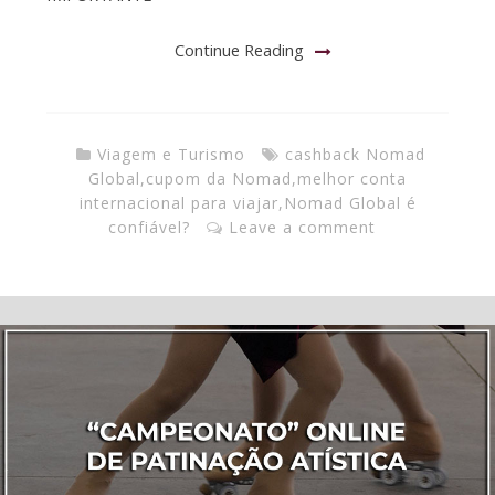
Continue Reading
Viagem e Turismo
cashback Nomad
Global
,
cupom da Nomad
,
melhor conta
internacional para viajar
,
Nomad Global é
confiável?
Leave a comment