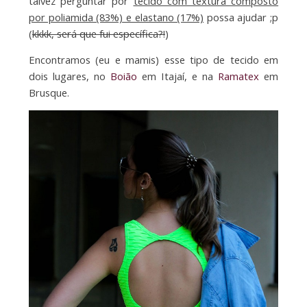
talvez perguntar por
tecido com textura composto
por poliamida (83%) e elastano (17%)
possa ajudar ;p
(
kkkk, será que fui específica?!
)
Encontramos (eu e mamis) esse tipo de tecido em
dois lugares, no
Boião
em Itajaí, e na
Ramatex
em
Brusque.