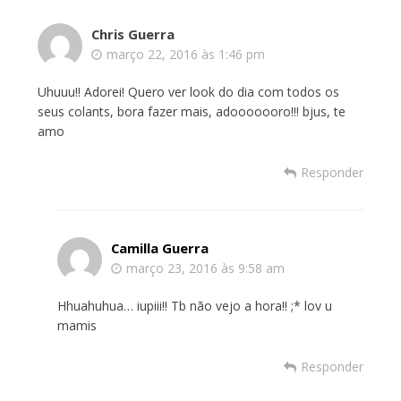
Chris Guerra
março 22, 2016 às 1:46 pm
Uhuuu!! Adorei! Quero ver look do dia com todos os
seus colants, bora fazer mais, adooooooro!!! bjus, te
amo
Responder
Camilla Guerra
março 23, 2016 às 9:58 am
Hhuahuhua… iupiii!! Tb não vejo a hora!! ;* lov u
mamis
Responder