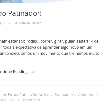
do Patinador!
14, 2016
Camilla Guerra
mam estar sob rodas… correr, girar, pular, saltar! 14 de
rar toda a expectativa de aprender algo novo em um
 quando executamos um movimento que treinamos muito.
ntinue Reading
ador
,
Fotos
,
Patinação Artística
,
Patinadores
,
Vídeo
,
Vocês
blog
11 Comments