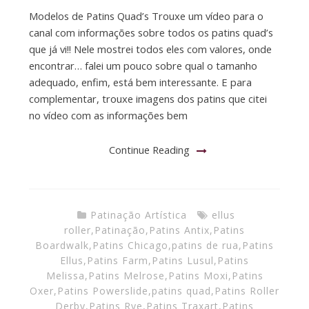
Modelos de Patins Quad’s Trouxe um vídeo para o
canal com informações sobre todos os patins quad’s
que já vi!! Nele mostrei todos eles com valores, onde
encontrar… falei um pouco sobre qual o tamanho
adequado, enfim, está bem interessante. E para
complementar, trouxe imagens dos patins que citei
no vídeo com as informações bem
Continue Reading
Patinação Artística
ellus
roller
,
Patinação
,
Patins Antix
,
Patins
Boardwalk
,
Patins Chicago
,
patins de rua
,
Patins
Ellus
,
Patins Farm
,
Patins Lusul
,
Patins
Melissa
,
Patins Melrose
,
Patins Moxi
,
Patins
Oxer
,
Patins Powerslide
,
patins quad
,
Patins Roller
Derby
,
Patins Rye
,
Patins Traxart
,
Patins