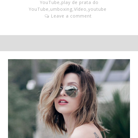
YouTube
,
play de prata do
YouTube
,
umboxing
,
Vídeo
,
youtube
Leave a comment