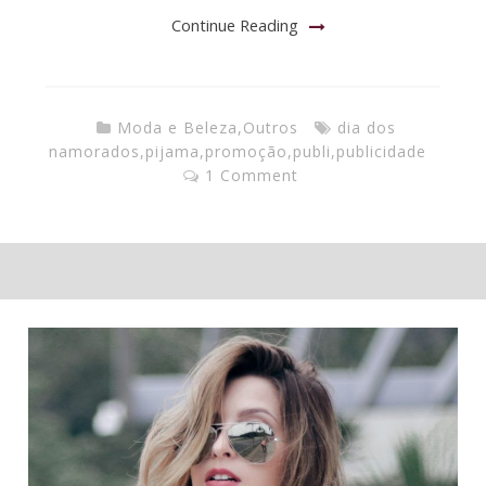
Continue Reading
Moda e Beleza
,
Outros
dia dos
namorados
,
pijama
,
promoção
,
publi
,
publicidade
1 Comment