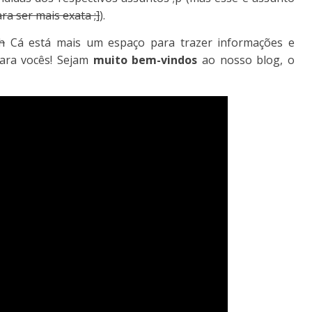
ra ser mais exata ;]
).
h
Cá está mais um espaço para trazer informações e
para vocês! Sejam
muito bem-vindos
ao nosso blog, o