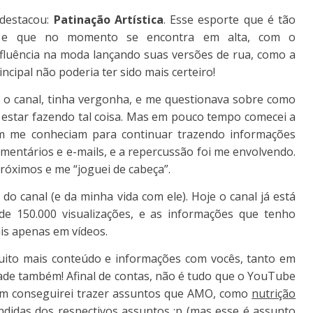
 destacou:
Patinação Artística
. Esse esporte que é tão
o, e que no momento se encontra em alta, com o
luência na moda lançando suas versões de rua, como a
ncipal não poderia ter sido mais certeiro!
 o canal, tinha vergonha, e me questionava sobre como
e estar fazendo tal coisa. Mas em pouco tempo comecei a
em me conheciam para continuar trazendo informações
mentários e e-mails, e a repercussão foi me envolvendo.
próximos e me “joguei de cabeça”.
do canal (e da minha vida com ele). Hoje o canal já está
de 150.000 visualizações, e as informações que tenho
is apenas em vídeos.
uito mais conteúdo e informações com vocês, tanto em
ade também! Afinal de contas, não é tudo que o YouTube
ém conseguirei trazer assuntos que AMO, como
nutrição
didas dos respectivos assuntos ;p (mas esse é assunto