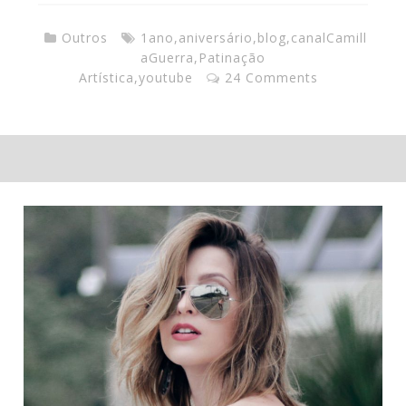
Outros
1ano
,
aniversário
,
blog
,
canalCamill
aGuerra
,
Patinação
Artística
,
youtube
24 Comments