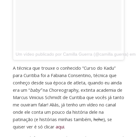
Um vídeo publicado por Camilla Guerra (@camilla.guerra)
em
A técnica que trouxe o conhecido “Curso do Kadu”
para Curitiba foi a Fabiana Consentino, técnica que
conheço desde sua época de atleta, quando eu ainda
era um “
baby”
na Choreography, extinta academia de
Marcus Vinicius Schmidt de Curitiba que vocês já tanto
me ouviram falar! Aliás, já tenho um vídeo no canal
onde ele conta um pouco da história dele na
patinação (e histórias minhas também,
hehe
), se
quiser ver é só clicar
aqui
.