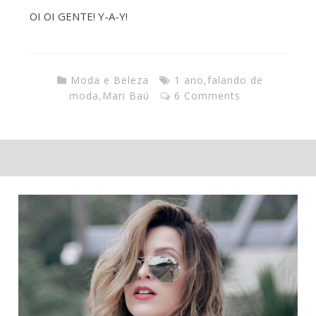
OI OI GENTE! Y-A-Y!
Moda e Beleza
1 ano
,
falando de
moda
,
Mari Baú
6 Comments