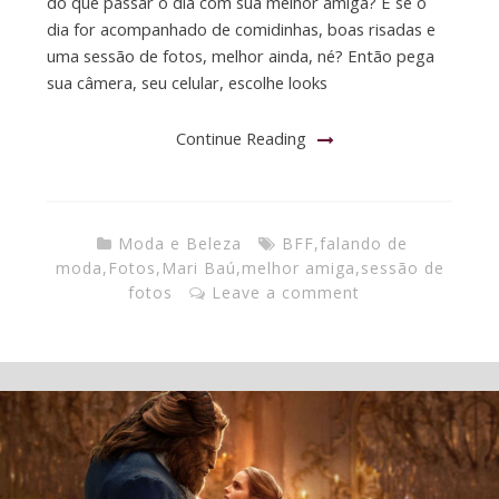
do que passar o dia com sua melhor amiga? E se o
dia for acompanhado de comidinhas, boas risadas e
uma sessão de fotos, melhor ainda, né? Então pega
sua câmera, seu celular, escolhe looks
Continue Reading
Moda e Beleza
BFF
,
falando de
moda
,
Fotos
,
Mari Baú
,
melhor amiga
,
sessão de
fotos
Leave a comment