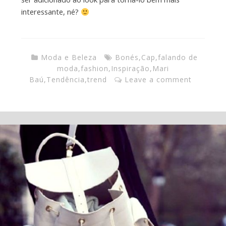
interessante, né?
Moda e Beleza
Bonés
,
Cap
,
falando de
moda
,
fashion
,
Inspiração
,
Mari
Baú
,
Tendência
,
trend
Leave a comment