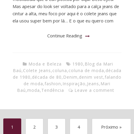
Mas apesar do look ser voltado para a calça jeans de
cintur a alta, meu foco por aqui é o colete jeans que
ela usou super bem por lá… E o que eu quero com
Continue Reading
Moda e Beleza
1980
,
Blog da Mari
Baú
,
Colete Jeans
,
coluna
,
coluna de moda
,
década
de 1980
,
década de 80
,
Denim
,
denim vest
,
falando
de moda
,
fashion
,
Inspiração
,
Jeans
,
Mari
Baú
,
moda
,
Tendência
Leave a comment
1
2
3
4
Próximo »