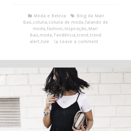
Moda e Beleza
Blog da Mari
Baú
,
coluna
,
coluna de moda
,
falando de
moda
,
fashion
,
Inspiração
,
Mari
Baú
,
moda
,
Tendência
,
trend
,
trend
alert
,
tule
Leave a comment