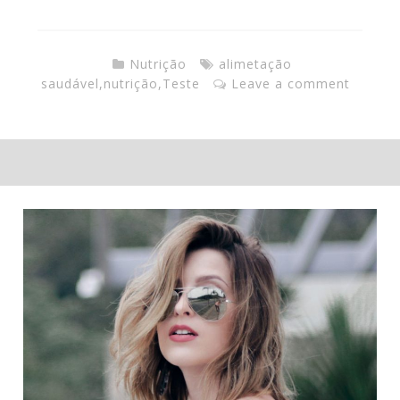
Nutrição
alimetação
saudável
,
nutrição
,
Teste
Leave a comment