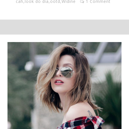
cah
,
look do dia
,
ootd
,
Widine
1 Comment