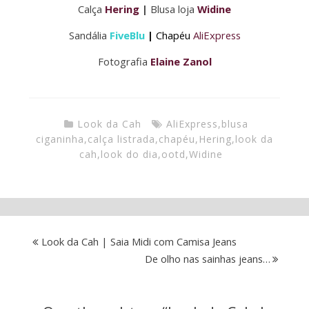
Calça
Hering
|
Blusa loja
Widine
Sandália
FiveBlu
|
Chapéu
AliExpress
Fotografia
Elaine Zanol
Look da Cah
AliExpress
,
blusa
ciganinha
,
calça listrada
,
chapéu
,
Hering
,
look da
cah
,
look do dia
,
ootd
,
Widine
Look da Cah | Saia Midi com Camisa Jeans
De olho nas sainhas jeans…