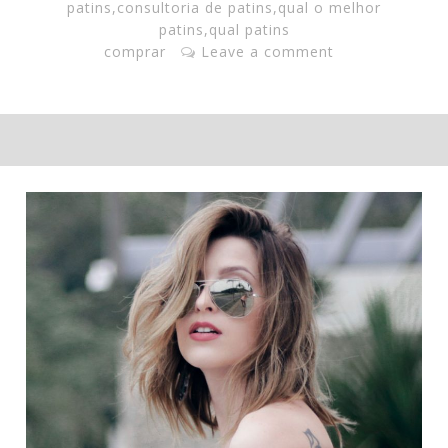
patins
,
consultoria de patins
,
qual o melhor
patins
,
qual patins
comprar
Leave a comment