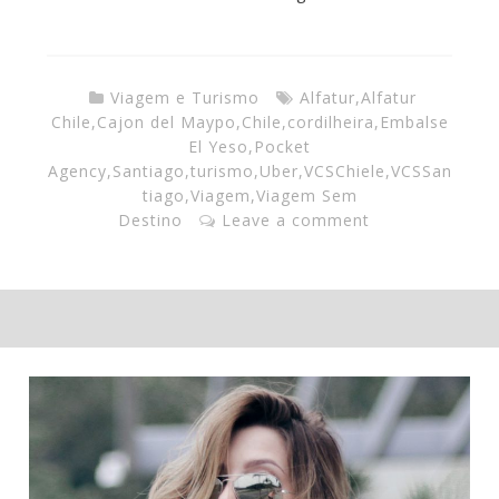
Viagem e Turismo
Alfatur
,
Alfatur
Chile
,
Cajon del Maypo
,
Chile
,
cordilheira
,
Embalse
El Yeso
,
Pocket
Agency
,
Santiago
,
turismo
,
Uber
,
VCSChiele
,
VCSSan
tiago
,
Viagem
,
Viagem Sem
Destino
Leave a comment