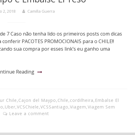
o 2, 2018
Camilla Guerra
 de 7 Caso não tenha lido os primeiros posts com dicas
para conferir PACOTES PROMOCIONAIS para o CHILE!!
zando sua compra por esses link’s eu ganho uma
ntinue Reading
ur Chile
,
Cajon del Maypo
,
Chile
,
cordilheira
,
Embalse El
mo
,
Uber
,
VCSChiele
,
VCSSantiago
,
Viagem
,
Viagem Sem
Leave a comment