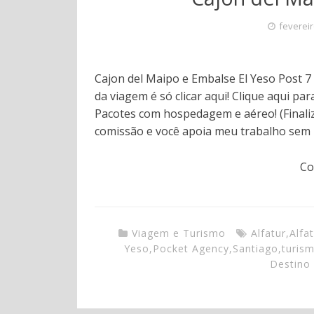
fevereir
Cajon del Maipo e Embalse El Yeso Post 7
da viagem é só clicar aqui! Clique aqui 
Pacotes com hospedagem e aéreo! (Finali
comissão e você apoia meu trabalho sem
Co
Viagem e Turismo
Alfatur
,
Alfat
Yeso
,
Pocket Agency
,
Santiago
,
turis
Destino