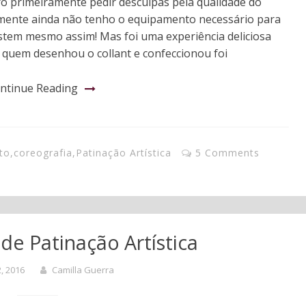
o primeiramente pedir desculpas pela qualidade do
zmente ainda não tenho o equipamento necessário para
stem mesmo assim! Mas foi uma experiência deliciosa
 quem desenhou o collant e confeccionou foi
ntinue Reading
to
,
coreografia
,
Patinação Artística
5 Comments
e Patinação Artística
2, 2016
Camilla Guerra