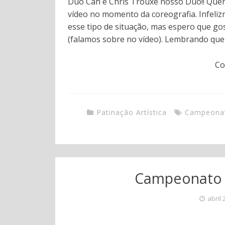
Duo Cah e Chris Trouxe nosso Duo!! Quer
vídeo no momento da coreografia. Infeli
esse tipo de situação, mas espero que go
(falamos sobre no vídeo). Lembrando que
Co
Patinação Artística
Campeona
Campeonato d
abril 