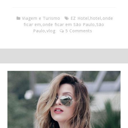
Viagem e Turismo
EZ Hotel
,
hotel
,
onde
ficar em
,
onde ficar em São Paulo
,
São
Paulo
,
vlog
5 Comments