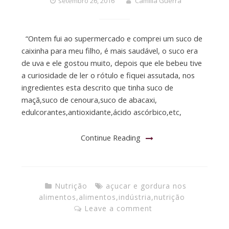
setembro 26, 2016
Camilla Guerra
“Ontem fui ao supermercado e comprei um suco de
caixinha para meu filho, é mais saudável, o suco era
de uva e ele gostou muito, depois que ele bebeu tive
a curiosidade de ler o rótulo e fiquei assutada, nos
ingredientes esta descrito que tinha suco de
maçã,suco de cenoura,suco de abacaxi,
edulcorantes,antioxidante,ácido ascórbico,etc,
Continue Reading
Nutrição
açucar e gordura nos
alimentos
,
alimentos
,
indústria
,
nutrição
Leave a comment