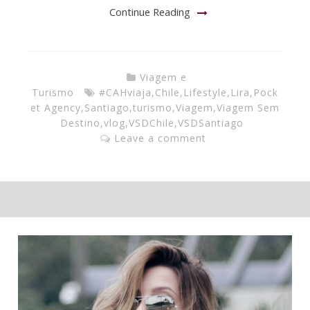
Continue Reading
Viagem e
Turismo
#CAHviaja
,
Chile
,
Lifestyle
,
Lira
,
Pock
et Agency
,
Santiago
,
turismo
,
Viagem
,
Viagem Sem
Destino
,
vlog
,
VSDChile
,
VSDSantiago
Leave a comment