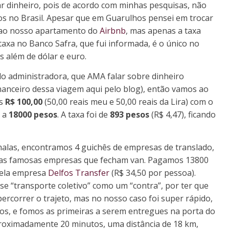
 dinheiro, pois de acordo com minhas pesquisas, não
nos no Brasil. Apesar que em Guarulhos pensei em trocar
 ao nosso apartamento do
Airbnb
, mas apenas a taxa
 taxa no Banco Safra, que fui informada, é o único no
 além de dólar e euro.
o administradora, que AMA falar sobre dinheiro
nanceiro dessa viagem aqui pelo blog), então vamos ao
os
R$ 100,00
(50,00 reais meu e 50,00 reais da Lira) com o
e a
18000 pesos
. A taxa foi de
893 pesos
(R$ 4,47), ficando
malas, encontramos 4 guichês de empresas de translado,
das famosas empresas que fecham van. Pagamos 13800
pela empresa
Delfos Transfer
(R$ 34,50 por pessoa).
e “transporte coletivo” como um “contra”, por ter que
ercorrer o trajeto, mas no nosso caso foi super rápido,
s, e fomos as primeiras a serem entregues na porta do
proximadamente 20 minutos, uma distância de 18 km,