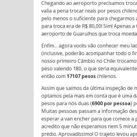
Chegando ao aeroporto precisamos trocar
valia a pena trocar reais por pesos chile
pelo menos o suficiente para chegarmos
para troca era de R$ 80,00! Sim! Apenas a
aeroporto de Guarulhos que troca moedas
Enfim… agora vocês vão conhecer meu lad
(inclusive, poderão acompanhar todo o fi
nosso primeiro Câmbio no Chile: trocam
peso valendo 180, o que seria equivalent
então com
17107 pesos
chilenos.
Assim que saímos da última inspeção de 
optamos pela mais em conta que é uma 
pesos para nós duas (
6900 por pessoa
) 
Muitas pessoas passam a informação dess
esperar a van encher para que comece a p
acredito que não esperamos nem 5 minuto
prédio. Aprovadíssimo! O trajeto levou a