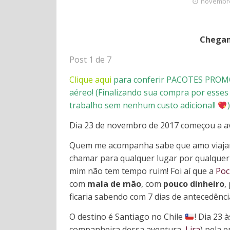
novembro
Chegan
Post 1 de 7
Clique aqui
para conferir PACOTES PROMO
aéreo!
(Finalizando sua compra por esses
trabalho sem nenhum custo adicional!
)
Dia 23 de novembro de 2017 começou a 
Quem me acompanha sabe que amo viajar
chamar para qualquer lugar por qualquer 
mim não tem tempo ruim! Foi aí que a
Poc
com
mala de mão
, com
pouco dinheiro
,
ficaria sabendo com 7 dias de antecedênci
O destino é Santiago no Chile
! Dia 23 
companheira dessa aventura,
Lira
) pela 