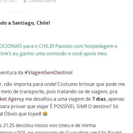
 25, 2017
Camilla Guerra
do a Santiago, Chile!
CIONAIS para o CHILE!! Pacotes com hospedagem e
 link’s eu ganho uma comissão e você apoia meu
aventura da
#ViagemSemDestino
!
, não importa para onde! Costumo brincar que pode me
meio de transporte, pois tratando-se de viagem, pra
ket Agency
me desafiou a uma viagem de
7 dias
, apenas
 para provar que viajar É POSSÍVEL SIM!! O destino? Só
a! Óbvio que topei!!
às 21:25 decolou nosso voo (meu e de minha
empresa
GOL
no aeroporto de Guarulhos em São Paulo!