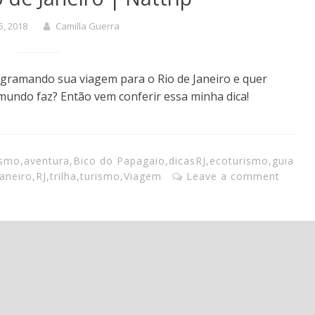
25, 2018
Camilla Guerra
rogramando sua viagem para o Rio de Janeiro e quer
mundo faz? Então vem conferir essa minha dica!
ismo
,
aventura
,
Bico do Papagaio
,
dicasRJ
,
ecoturismo
,
guia
Janeiro
,
RJ
,
trilha
,
turismo
,
Viagem
Leave a comment