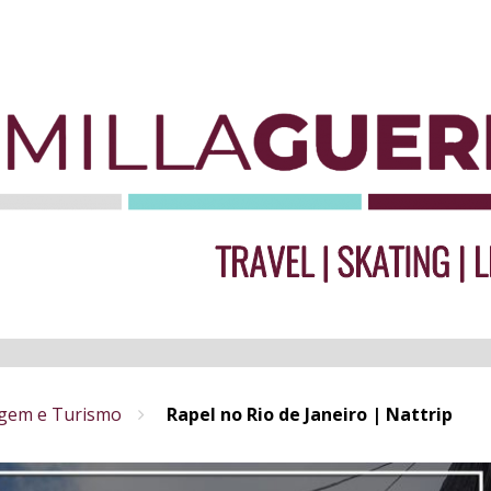
gem e Turismo
Rapel no Rio de Janeiro | Nattrip