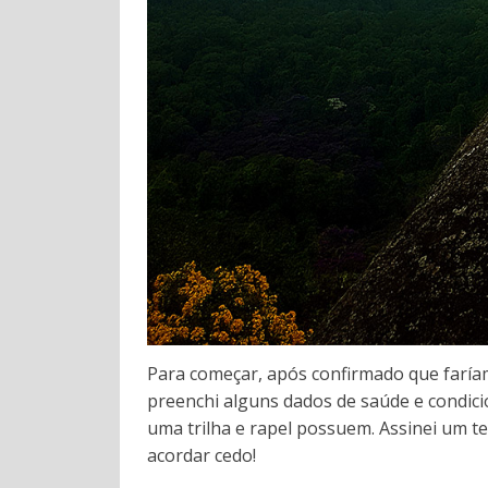
Para começar, após confirmado que faría
preenchi alguns dados de saúde e condicio
uma trilha e rapel possuem. Assinei um t
acordar cedo!