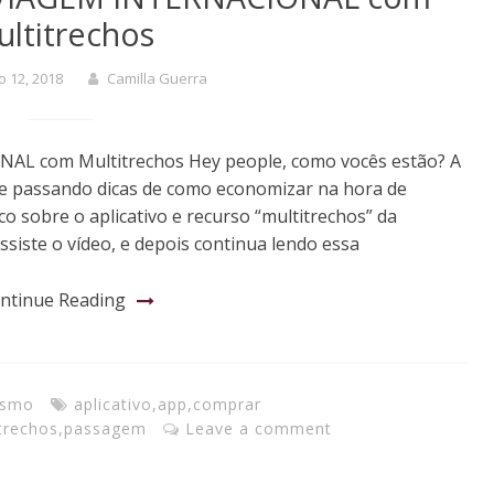
ltitrechos
 12, 2018
Camilla Guerra
L com Multitrechos Hey people, como vocês estão? A
 passando dicas de como economizar na hora de
sobre o aplicativo e recurso “multitrechos” da
siste o vídeo, e depois continua lendo essa
ntinue Reading
ismo
aplicativo
,
app
,
comprar
trechos
,
passagem
Leave a comment