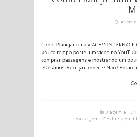
Mu
novembro
Como Planejar uma VIAGEM INTERNACIONA
pouco tempo postei um vídeo no YouTube
comprar passagens e mostrando um pouco 
eDestinos! Você já conhece? Não? Então as
Co
Viagem e Tur
passagem
,
eDestinos
,
multi