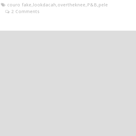
couro fake
,
lookdacah
,
overtheknee
,
P&B
,
pele
e
2 Comments