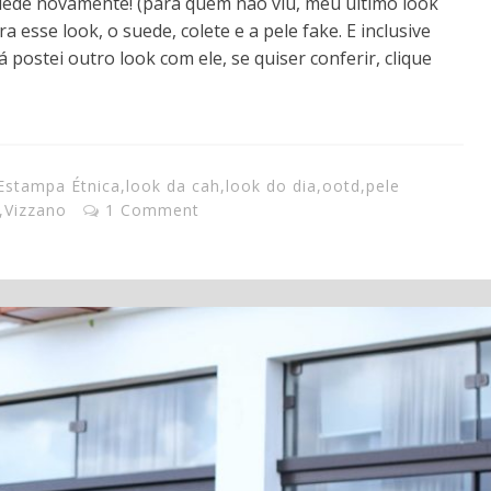
suede novamente! (para quem não viu, meu último look
 esse look, o suede, colete e a pele fake. E inclusive
á postei outro look com ele, se quiser conferir, clique
Estampa Étnica
,
look da cah
,
look do dia
,
ootd
,
pele
,
Vizzano
1 Comment