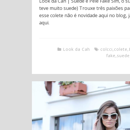
Look da Cah | Suede e Pele Fake Sim, o 
teve muito suede) Trouxe três paixões para
esse colete não é novidade aqui no blog, j
aqui.
Look da Cah
colcci
,
colete
,
fake
,
suede