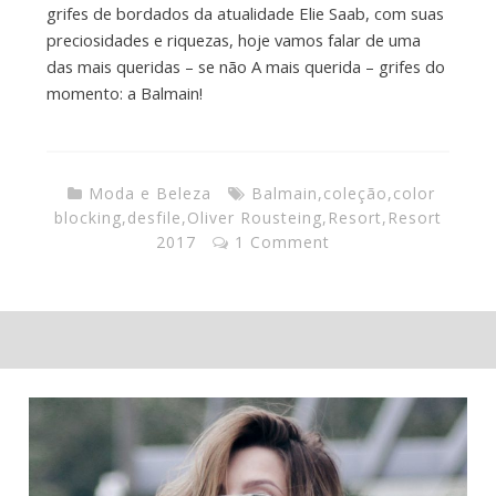
grifes de bordados da atualidade Elie Saab, com suas
preciosidades e riquezas, hoje vamos falar de uma
das mais queridas – se não A mais querida – grifes do
momento: a Balmain!
Moda e Beleza
Balmain
,
coleção
,
color
blocking
,
desfile
,
Oliver Rousteing
,
Resort
,
Resort
2017
1 Comment