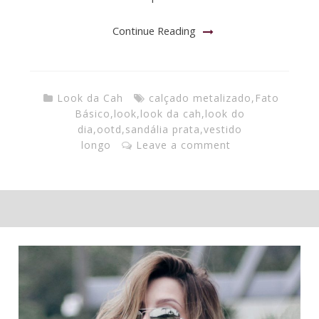
Continue Reading
Look da Cah
calçado metalizado
,
Fato
Básico
,
look
,
look da cah
,
look do
dia
,
ootd
,
sandália prata
,
vestido
longo
Leave a comment