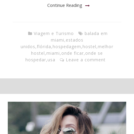
Continue Reading
Viagem e Turismo
balada em
miami
,
estados
unidos
,
flórida
,
hospedagem
,
hostel
,
melhor
hostel
,
miami
,
onde ficar
,
onde se
hospedar
,
usa
Leave a comment