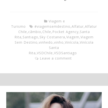
Viagem e
Turismo
#viagemsemdestino
,
Alfatur
,
Alfatur
Chile
,
câmbio
,
Chile
,
Pocket Agency
,
Santa
Rita
,
Santiago
,
Sky Costanera
,
Viagem
,
Viagem
Sem Destino
,
vinhedo
,
vinho
,
Vinícola
,
Vinícola
Santa
Rita
,
VSDChile
,
VSDSantiago
Leave a comment