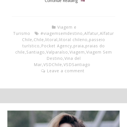
Continue Reading
Viagem e
Turismo
#viagemsemdestino
,
Alfatur
,
Alfatur
Chile
,
Chile
,
litoral
,
litoral chileno
,
passeio
turístico
,
Pocket Agency
,
praia
,
praias do
chile
,
Santiago
,
Valparaíso
,
Viagem
,
Viagem Sem
Destino
,
Vina del
Mar
,
VSDChile
,
VSDSantiago
Leave a comment