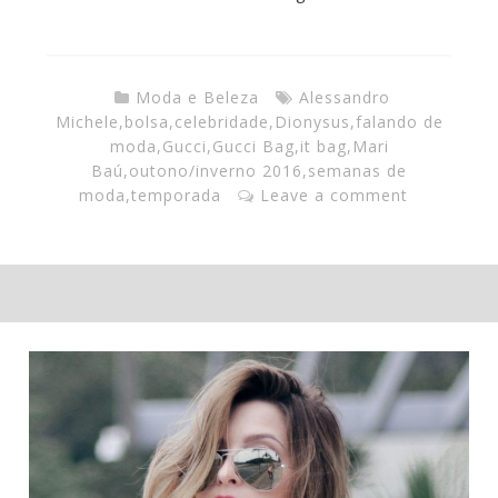
Moda e Beleza
Alessandro
Michele
,
bolsa
,
celebridade
,
Dionysus
,
falando de
moda
,
Gucci
,
Gucci Bag
,
it bag
,
Mari
Baú
,
outono/inverno 2016
,
semanas de
moda
,
temporada
Leave a comment