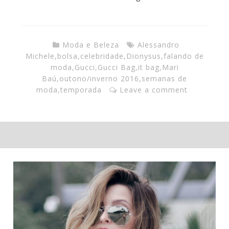
Moda e Beleza
Alessandro
Michele
,
bolsa
,
celebridade
,
Dionysus
,
falando de
moda
,
Gucci
,
Gucci Bag
,
it bag
,
Mari
Baú
,
outono/inverno 2016
,
semanas de
moda
,
temporada
Leave a comment